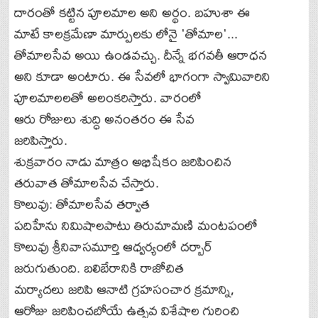
దారంతో కట్టిన పూలమాల అని అర్థం. బహుశా ఈ
మాటే కాలక్రమేణా మార్పులకు లోనై 'తోమాల'...
తోమాలసేవ అయి ఉండవచ్చు. దీన్నే భగవతీ ఆరాధన
అని కూడా అంటారు. ఈ సేవలో భాగంగా స్వామివారిని
పూలమాలలతో అలంకరిస్తారు. వారంలో
ఆరు రోజులు శుద్ధి అనంతరం ఈ సేవ
జరిపిస్తారు.
శుక్రవారం నాడు మాత్రం అభిషేకం జరిపించిన
తరువాత తోమాలసేవ చేస్తారు.
కొలువు: తోమాలసేవ తర్వాత
పదిహేను నిమిషాలపాటు తిరుమామణి మంటపంలో
కొలువు శ్రీనివాసమూర్తి ఆధ్వర్యంలో దర్బార్
జరుగుతుంది. బలిబేరానికి రాజోచిత
మర్యాదలు జరిపి ఆనాటి గ్రహసంచార క్రమాన్ని,
ఆరోజు జరిపించబోయే ఉత్సవ విశేషాల గురించి