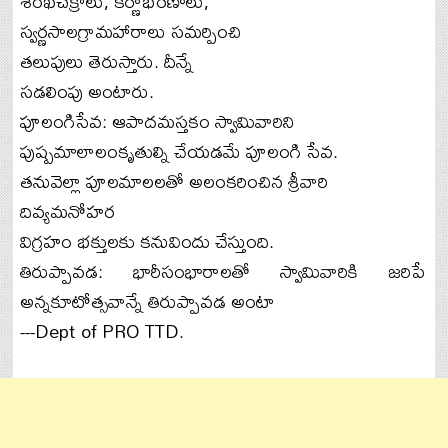
శంఖచక్రాలు, కర్ణాభరణాలు,
స్వర్ణసాలగ్రామహారాలు సమర్పించి
తలుపులు తెరుస్తారు. దీన్నే
సడలింపు అంటారు.
పూలంగిసేవ: ఆపాదమస్తకం స్వామివారిని
పుష్పమాలాలంకృతుల్ని చేయడమే పూలంగి సేవ.
తనువెల్లా పూలమాలలతో అలంకరించిన శ్రీవారి
దివ్యమనోహర
విగ్రహం భక్తులకు కనువిందు చేస్తుంది.
తిరుప్పావడ: భారీసంభారాలతో స్వామివారికి జరిపే
అన్నకూటోత్సవాన్నే తిరుప్పావడ అంటా
---Dept of PRO TTD.