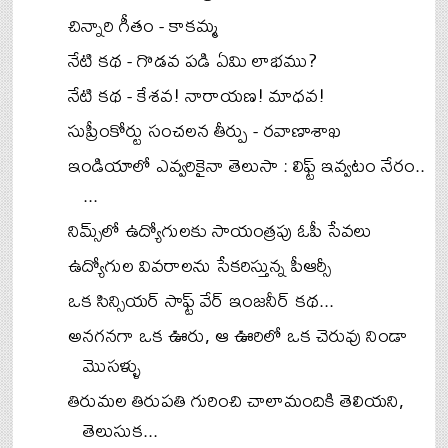
చిన్నారి గీతం - కాకమ్మ
నేటి కథ - గొడవ పడి ఏమి లాభము?
నేటి కథ - కేశవ! నారాయణ! మాధవ!
సుప్రీంకోర్టు సంచలన తీర్పు - రవాణాశాఖ
ఇండియాలో ఎవ్వరికైనా తెలుసా : లిఫ్ట్ ఇవ్వటం నేరం..
...
నిమ్స్‌లో ఉద్యోగులకు సాయంత్రపు ఓపీ సేవలు
ఉద్యోగుల వివరాలను సేకరిస్తున్న పీఆర్సీ
ఒక సిన్సియర్ సాఫ్ట్ వేర్ ఇంజనీర్ కథ...
అనగనగా ఒక ఊరు, ఆ ఊరిలో ఒక చెరువు నిండా
మొసళ్ళు
తిరుమల తిరుపతి గురించి చాలామందికి తెలియని,
తెలుసుక...