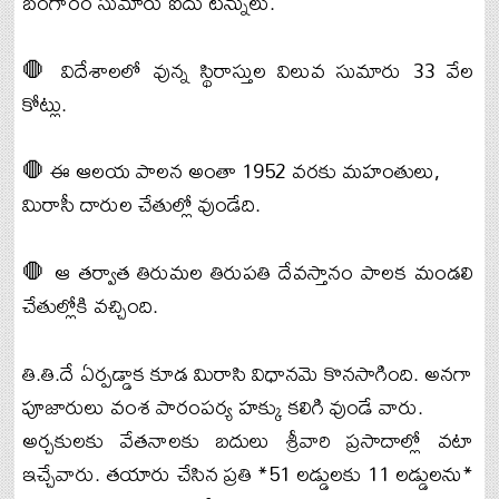
బంగారం సుమారు ఐదు టన్నులు.
🛑 విదేశాలలో వున్న స్థిరాస్తుల విలువ సుమారు 33 వేల
కోట్లు.
🛑 ఈ ఆలయ పాలన అంతా 1952 వరకు మహంతులు,
మిరాసీ దారుల చేతుల్లో వుండేది.
🛑 ఆ తర్వాత తిరుమల తిరుపతి దేవస్తానం పాలక మండలి
చేతుల్లోకి వచ్చింది.
తి.తి.దే ఏర్పడ్డాక కూడ మిరాసి విధానమె కొనసాగింది. అనగా
పూజారులు వంశ పారంపర్య హక్కు కలిగి వుండే వారు.
అర్చకులకు వేతనాలకు బదులు శ్రీవారి ప్రసాదాల్లో వటా
ఇచ్చేవారు. తయారు చేసిన ప్రతి *51 లడ్డులకు 11 లడ్డులను*