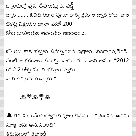
బ్యాంకుల్లో వున్న డిపాజిట్లు కు వడ్డీ
ద్వార ......, వివిద రకాల పూజా కార్య క్రమాల ద్వార రోజు వారి
టికెట్ల విక్రయం ద్వారా మరో 200
కోట్ల రూపాయల ఆదాయం లబించింది.
👉ఇవి కాక భక్తులు సమర్పించిన వజ్రాలు, బంగారం,వెండి,
వంటి ఆభరణాలు సమర్పించారు. ఈ ఏడాది అనగా *2012
లో 2.2 కోట్ల మంది భక్తులు స్వామి
వాని దర్శించు కున్నారు.*
🙏💐🙏💐🙏
🔔 తిరుమల వేంకటేశ్వరుని పూజావిశేషాలు *వైఖానస ఆగమ
సూత్రాలను అనుసరించి*
తిరుమలలో శ్రీవారికి