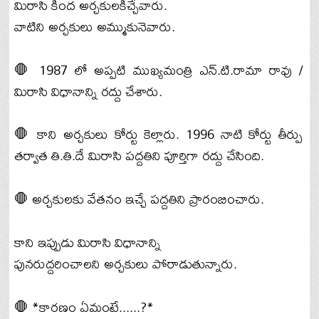
మిరాసి కింద అర్చకులకిచ్చేవారు.
వాటిని అర్చకులు అమ్ముకునెవారు.
🛑 1987 లో అప్పటి ముఖ్యమంత్రి ఎన్.టి.రామా రావు /
మిరాసి విధానాన్ని రద్దు చేశారు.
🛑 కాని అర్చకులు కోర్టు కెల్లారు. 1996 నాటి కోర్టు తీర్పు
తర్వాత తి.తి.దే మిరాసి పద్దతిని పూర్తిగా రద్దు చేసింది.
🛑 అర్చకులకు వేతనం ఇచ్చే పద్దతిని ప్రారంబించారు.
కాని ఇప్పుడు మిరాసి విధానాన్ని
పునరుద్దరించాలని అర్చకులు పోరాడుతున్నారు.
🛑 *కారణం ఏమంటే......?*