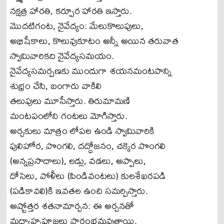
నక్షత్ర హారతి, కర్పూర హారతి ఇస్తారు.
మొదటిగంట, నైవేద్యం: మేలుకొలుపులు,
అభిషేకాలు, కొలువుకూటం అన్నీ అయిన తరువాత
స్వామివారికది నైవేద్యసమయం.
నైవేద్యసమర్పణకు ముందుగా శయనమంటపాన్ని
శుభ్రం చేసి, బంగారు వాకిలి
తలుపులు మూసేస్తారు. తిరుమామణి
మంటపంలోని గంటలు మోగిస్తారు.
అర్చకులు మాత్రం లోపల ఉండి స్వామివారికి
పులిహోర, పొంగలి, దద్ధోజనం, చక్కెర పొంగలి
(అన్నప్రసాదాలు), లడ్లు, వడలు, అప్పాలు,
దోసెలు, పోళీలు (పిండివంటలు) కులశేఖరపడి
(పడికావలి)కి ఇవతల ఉంచి సమర్పిస్తారు.
అష్టోత్తర శతనామార్చన: ఈ అర్చనతో
మధ్యాహ్నపూజలు ప్రారంభమవుతాయి.