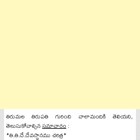
తిరుమల తిరుపతి గురించి చాలామందికి తెలియని,
తెలుసుకోవాల్సిన
సమాచారం
:
*తి.తి.దే.దేవస్థానము చరిత్ర*