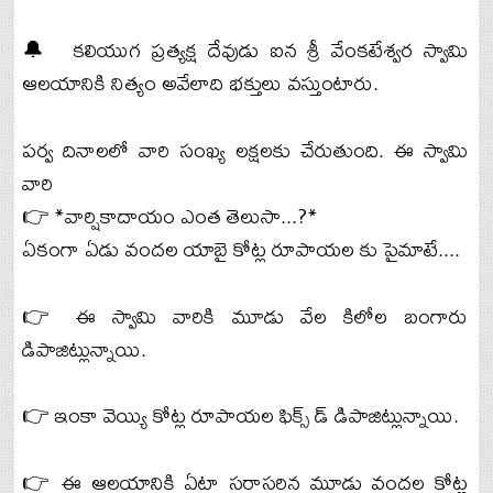
🔔 కలియుగ ప్రత్యక్ష దేవుడు ఐన శ్రీ వేంకటేశ్వర స్వామి
ఆలయానికి నిత్యం అవేలాది భక్తులు వస్తుంటారు.
పర్వ దినాలలో వారి సంఖ్య లక్షలకు చేరుతుంది. ఈ స్వామి
వారి
👉 *వార్షికాదాయం ఎంత తెలుసా...?*
ఏకంగా ఏడు వందల యాబై కోట్ల రూపాయల కు పైమాటే....
👉 ఈ స్వామి వారికి మూడు వేల కిలోల బంగారు
డిపాజిట్లున్నాయి.
👉 ఇంకా వెయ్యి కోట్ల రూపాయల ఫిక్స్ డ్ డిపాజిట్లున్నాయి.
👉 ఈ ఆలయానికి ఏటా సరాసరిన మూడు వందల కోట్ల