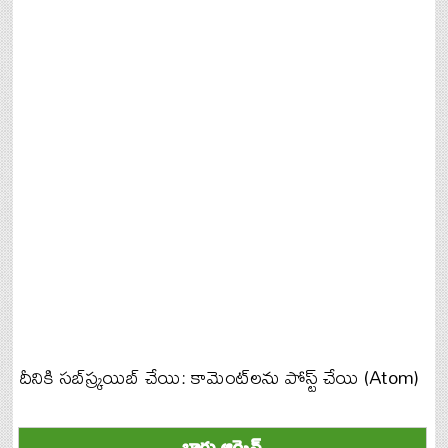
దీనికి సబ్‌స్క్రయిబ్ చేయి:
కామెంట్‌లను పోస్ట్ చేయి (Atom)
బ్లాగు ఆర్కైవ్