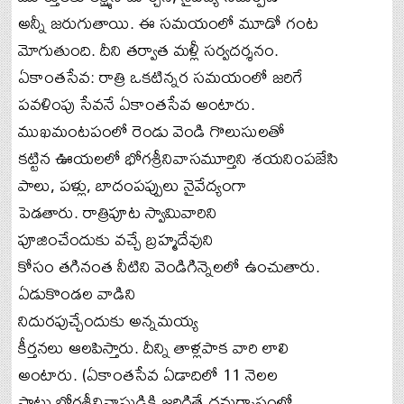
అన్నీ జరుగుతాయి. ఈ సమయంలో మూడో గంట
మోగుతుంది. దీని తర్వాత మళ్లీ సర్వదర్శనం.
ఏకాంతసేవ: రాత్రి ఒకటిన్నర సమయంలో జరిగే
పవళింపు సేవనే ఏకాంతసేవ అంటారు.
ముఖమంటపంలో రెండు వెండి గొలుసులతో
కట్టిన ఊయలలో భోగశ్రీనివాసమూర్తిని శయనింపజేసి
పాలు, పళ్లు, బాదంపప్పులు నైవేద్యంగా
పెడతారు. రాత్రిపూట స్వామివారిని
పూజించేందుకు వచ్చే బ్రహ్మదేవుని
కోసం తగినంత నీటిని వెండిగిన్నెలలో ఉంచుతారు.
ఏడుకొండల వాడిని
నిదురపుచ్చేందుకు అన్నమయ్య
కీర్తనలు ఆలపిస్తారు. దీన్ని తాళ్లపాక వారి లాలి
అంటారు. (ఏకాంతసేవ ఏడాదిలో 11 నెలల
పాటు భోగశ్రీనివాసుడికి జరిగితే ధనుర్మాసంలో