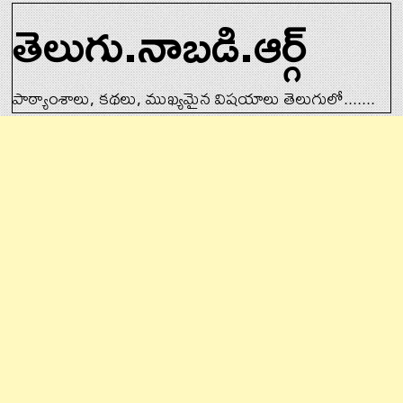
తెలుగు.నాబడి.ఆర్గ్
పాఠ్యాంశాలు, కథలు, ముఖ్యమైన విషయాలు తెలుగులో.......