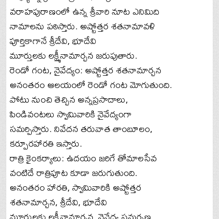
వరాహపురాణంలో ఉన్న శ్రీవారి నూట ఎనిమిది
నామాలను పఠిస్తారు. అష్టోత్తర శతనామావళి
పూర్తికాగానే శ్రీదేవి, భూదేవి
మూర్తులకు లక్ష్మీనామార్చన జరుపుతారు.
రెండో గంట, నైవేద్యం: అష్టోత్తర శతనామార్చన
అనంతరం ఆలయంలో రెండో గంట మోగుతుంది.
పోటు నుంచి తెచ్చిన అన్నప్రసాదాలు,
పిండివంటలు స్వామివారికి నైవేద్యంగా
సమర్పిస్తారు. నివేదన తరువాత తాంబూలం,
కర్పూరహారతి ఇస్తారు.
రాత్రి కైంకర్యాలు: ఉదయం జరిగే తోమాలసేవ
వంటిదే రాత్రిపూట కూడా జరుగుతుంది.
అనంతరం హారతి, స్వామివారికి అష్టోత్తర
శతనామార్చన, శ్రీదేవి, భూదేవి
మూర్తులకు లక్ష్మీనామార్చన, నైవేద్య సమర్పణ