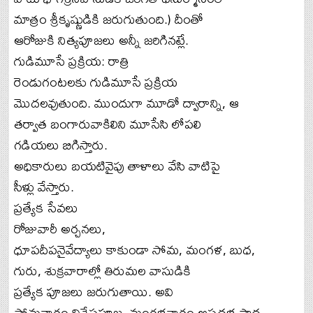
మాత్రం శ్రీకృష్ణుడికి జరుగుతుంది.) దీంతో
ఆరోజుకి నిత్యపూజలు అన్నీ జరిగినట్లే.
గుడిమూసే ప్రక్రియ: రాత్రి
రెండుగంటలకు గుడిమూసే ప్రక్రియ
మొదలవుతుంది. ముందుగా మూడో ద్వారాన్ని, ఆ
తర్వాత బంగారువాకిలిని మూసేసి లోపలి
గడియలు బిగిస్తారు.
అధికారులు బయటివైపు తాళాలు వేసి వాటిపై
సీళ్లు వేస్తారు.
ప్రత్యేక సేవలు
రోజువారీ అర్చనలు,
ధూపదీపనైవేద్యాలు కాకుండా సోమ, మంగళ, బుధ,
గురు, శుక్రవారాల్లో తిరుమల వాసుడికి
ప్రత్యేక పూజలు జరుగుతాయి. అవి
సోమవారం విశేషపూజ, మంగళవారం అష్టదళ పాద