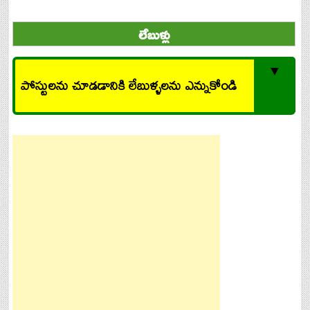
లేబుళ్లు