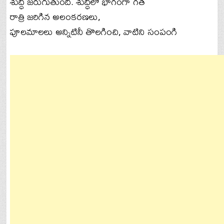
శుద్ధి జరుగుతుంది. శుద్ధిలో భాగంగా గత
రాత్రి జరిగిన అలంకరణలు,
పూలమాలలు అన్నిటినీ తొలగించి, వాటిని సంపంగి