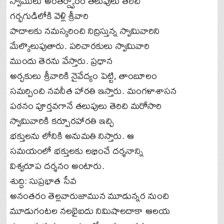
స్వాములు అంతర్ద్వారం తలుపులు తెరిచి
గర్భగుడిలోకి వెళ్లి శ్రీవారి
పాదాలకు నమస్కరించి నిద్రిస్తున్న స్వామివారిని
మేల్కొలుపుతారు. పరిచారకులు స్వామివారి
ముందు తెరను వేస్తారు. ప్రధాన
అర్చకులు శ్రీవారికి నైవేద్యం పెట్టి, తాంబూలం
సమర్పించి నవనీత హారతి ఇస్తారు. మంగళాశాసన
పఠనం పూర్తవగానే తలుపులు తెరిచి మరోసారి
స్వామివారికి కర్పూరహారతి ఇచ్చి
భక్తులను లోనికి అనుమతి నిస్తారు. ఆ
సమయంలో భక్తులకు లభించే దర్శనాన్ని
విశ్వరూప దర్శనం అంటారు.
శుద్ధి: సుప్రభాత సేవ
అనంతరం తెల్లవారుజామున మూడున్నర నుంచి
మూడుగంటల నలభైఐదు నిమిషాలదాకా ఆలయ