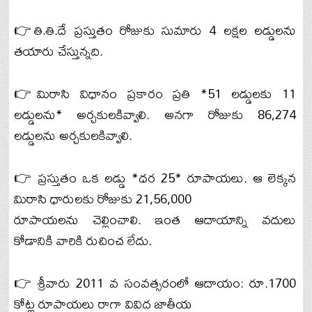
👉తి.తి.దే ప్రస్తుతం రోజుకు సుమారు 4 లక్షల లడ్డులను
తయారు చేస్తున్నది.
👉మిరాసి విధానం ప్రకారం ప్రతి *51 లడ్డులకు 11
లడ్డులను* అర్చకులకివ్వాలి. అనగా రోజుకు 86,274
లడ్డులను అర్చకులకివ్వాలి.
👉 ప్రస్తుతం ఒక లడ్డు *ధర 25* రూపాయలు. ఆ లెక్కన
మిరాసి ధారులకు రోజుకు 21,56,000
రూపాయలను చెల్లించాలి. ఇంత ఆదాయాన్ని వదులు
కోడానికి వారికి రుచించ లేదు.
👉 శ్రీవారు 2011 వ సంవత్సరంలో ఆదాయం: రూ.1700
కోట్ల రూపాయలు రాగా వివిద జాతీయ