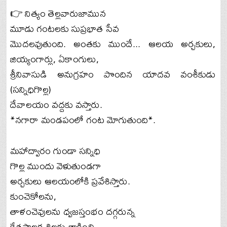
👉 నిత్యం తెల్లవారుజామున
మూడు గంటలకు సుప్రభాత సేవ
మొదలవుతుంది. అంతకు ముందే... ఆలయ అర్చకులు,
జియ్యంగార్లు, ఏకాంగులు,
శ్రీనివాసుడి అనుగ్రహం పొందిన యాదవ వంశీకుడు
(సన్నిధిగొల్ల)
దేవాలయం వద్దకు వస్తారు.
*నగారా మండపంలో గంట మోగుతుంది*.
మహాద్వారం గుండా సన్నిధి
గొల్ల ముందు వెళుతుండగా
అర్చకులు ఆలయంలోకి ప్రవేశిస్తారు.
కుంచెకోలను,
తాళంచెవులను ధ్వజస్తంభం దగ్గరున్న
క్షేత్రపాలక శిలకు తాకించి