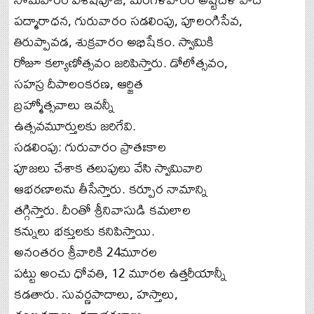
పద్మారాధన, గురువారం సడలింపు, పూలంగిసేవ,
తిరుప్పావడ, శుక్రవారం అభిషేకం. స్వామికి
రోజూ కల్యాణోత్సవం జరిపిస్తారు. డోలోత్సవం,
సహస్ర దీపాలంకరణ, ఆర్జిత
బ్రహ్మోత్సవాలు ఇవన్నీ
ఉత్సవమూర్తులకు జరిగేవి.
సడలింపు: గురువారం ప్రాతఃకాల
పూజలు చేశాక తలుపులు వేసి స్వామివారి
ఆభరణాలను తీసేస్తారు. కర్పూర నామాన్ని
తగ్గిస్తారు. దీంతో శ్రీనివాసుడి కమలాల
కన్నులు భక్తులకు కనిపిస్తాయి.
అనంతరం శ్రీవారికి 24మూరల
పట్టు అంచు ధోవతి, 12 మూరల ఉత్తరీయాన్నీ
కడతారు. సువర్ణపాదాలు, హస్తాలు,