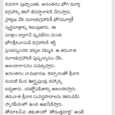
చివరగా పుష్పాంజలి. అనంతరం భోగ మూర్తి
విగ్రహాన్ని తిరిగి జీవస్థానానికి చేరుస్తారు.
ప్రోక్షణ చేసి మూలవిగ్రహానికీ భోగమూర్తికీ
స్వర్ణసూత్రాన్ని కలుపుతారు. ఈ
సూత్రం ద్వారానే ధృవబేరం నుంచి
భోగశ్రీనివాసుడి విగ్రహానికి శక్తి
ప్రసరిస్తుందని భక్తుల నమ్మిక. ఆ తరువాత
మూలవిగ్రహానికి పుష్పన్యాసం చేసి,
అలంకారాసనం సమర్పిస్తారు.
అనంతరం నామధారణ. కర్పూరంతో శ్రీవారి
నుదుటి మీద ఊర్థ్వపుండ్ర చిహ్నాన్ని
దిద్దుతారు. యజ్ఞోపవీతాన్ని అలంకరిస్తారు.
తరువాత శ్రీవారి సువర్ణపాదాలను (తిరువడి)
స్నానపీఠంలో ఉంచి అభిషేకిస్తారు.
తోమాలసేవ: తమిళంలో 'తోడుత్తమాలై' అంటే