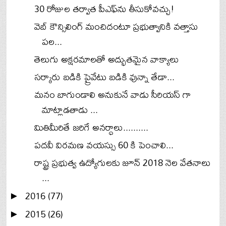
30 రోజుల తర్వాత పీఎఫ్‌ను తీసుకోవచ్చు!
వెబ్ కౌన్సిలింగ్ మంచిదంటూ ప్రభుత్వానికి వత్తాసు
పల...
తెలుగు అక్షరమాలతో అద్భుతమైన వాక్యాలు
సర్కారు బడికి ప్రైవేటు బడికి వున్నా తేడా...
మనం బాగుండాలి అనుకునే వాడు సీరియస్ గా
మాట్లాడతాడు ...
మితిమీరితే జరిగే అనర్ధాలు..........
పదవీ విరమణ వయస్సు 60 కి పెంచాలి...
రాష్ట్ర ప్రభుత్వ ఉద్యోగులకు జూన్ 2018 నెల వేతనాలు
...
2016
(77)
►
2015
(26)
►