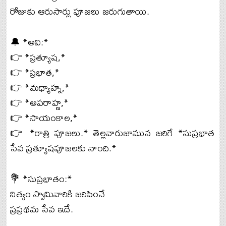
రోజుకు ఆరుసార్లు పూజలు జరుగుతాయి.
🔔 *అవి:*
👉 *ప్రత్యూష,*
👉 *ప్రభాత,*
👉 *మధ్యాహ్న,*
👉 *అపరాహ్ణ,*
👉 *సాయంకాల,*
👉 *రాత్రి పూజలు.* తెల్లవారుజామున జరిగే *సుప్రభాత
సేవ ప్రత్యూషపూజలకు నాంది.*
💐 *సుప్రభాతం:*
నిత్యం స్వామివారికి జరిపించే
ప్రప్రథమ సేవ ఇదే.