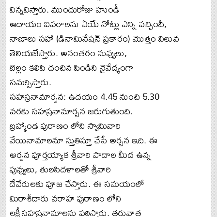
విన్నవిస్తారు. ముందురోజు హుండీ
ఆదాయం వివరాలను ఏయే నోట్లు ఎన్ని వచ్చిందీ,
నాణాలు సహా (డినామినేషన్ ప్రకారం) మొత్తం విలువ
తెలియజేస్తారు. అనంతరం నువ్వులు,
బెల్లం కలిపి దంచిన పిండిని నైవేద్యంగా
సమర్పిస్తారు.
సహస్రనామార్చన: ఉదయం 4.45 నుంచి 5.30
వరకు సహస్రనామార్చన జరుగుతుంది.
బ్రహ్మాండ పురాణం లోని స్వామివారి
వేయినామాలనూ స్తుతిస్తూ చేసే అర్చన ఇది. ఈ
అర్చన పూర్తయ్యాక శ్రీవారి పాదాల మీద ఉన్న
పువ్వులు, తులసిదళాలతో శ్రీవారి
దేవేరులకు పూజ చేస్తారు. ఈ సమయంలో
మిరాశీదారు వరాహ పురాణం లోని
లక్ష్మీసహస్రనామాలను పఠిస్తారు. తరువాత