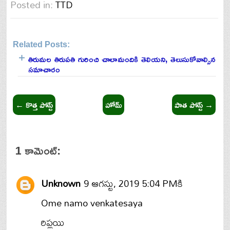
Posted in:
TTD
Related Posts:
TTD
తిరుమల తిరుపతి గురించి చాలామందికి తెలియని, తెలుసుకోవాల్సిన
సమాచారం
← కొత్త పోస్ట్
హోమ్
పాత పోస్ట్ →
1 కామెంట్‌:
Unknown
9 ఆగస్టు, 2019 5:04 PMకి
Ome namo venkatesaya
రిప్లయి