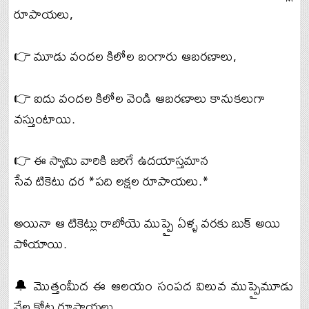
రూపాయలు,
👉 మూడు వందల కిలోల బంగారు ఆబరణాలు,
👉 ఐదు వందల కిలోల వెండి ఆబరణాలు కానుకలుగా
వస్తుంటాయి.
👉 ఈ స్వామి వారికి జరిగే ఉదయాస్తమాన
సేవ టికెటు ధర *పది లక్షల రూపాయలు.*
అయినా ఆ టికెట్లు రాబోయె ముప్పై ఏళ్ళ వరకు బుక్ అయి
పోయాయి.
🔔 మొత్తంమీద ఈ ఆలయం సంపద విలువ ముప్పైమూడు
వేల కోట్ల రూపాయలు.