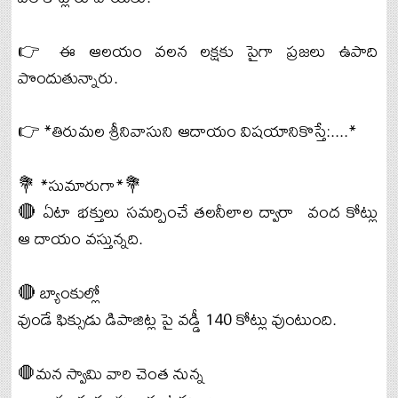
👉 ఈ ఆలయం వలన లక్షకు పైగా ప్రజలు ఉపాది
పొందుతున్నారు.
👉 *తిరుమల శ్రీనివాసుని ఆదాయం విషయానికొస్తే:....*
💐 *సుమారుగా*💐
🔴 ఏటా భక్తులు సమర్పించే తలనీలాల ద్వారా వంద కోట్లు
ఆ దాయం వస్తున్నది.
🔴 బ్యాంకుల్లో
వుండే ఫిక్సుడు డిపాజిట్ల పై వడ్డీ 140 కోట్లు వుంటుంది.
🛑మన స్వామి వారి చెంత నున్న