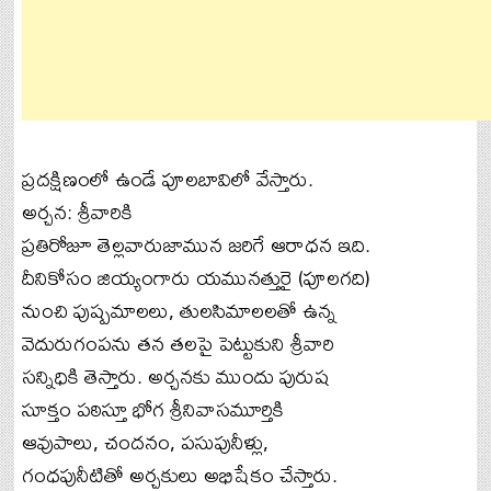
ప్రదక్షిణంలో ఉండే పూలబావిలో వేస్తారు.
అర్చన: శ్రీవారికి
ప్రతిరోజూ తెల్లవారుజామున జరిగే ఆరాధన ఇది.
దీనికోసం జియ్యంగారు యమునత్తురై (పూలగది)
నుంచి పుష్పమాలలు, తులసిమాలలతో ఉన్న
వెదురుగంపను తన తలపై పెట్టుకుని శ్రీవారి
సన్నిధికి తెస్తారు. అర్చనకు ముందు పురుష
సూక్తం పఠిస్తూ భోగ శ్రీనివాసమూర్తికి
ఆవుపాలు, చందనం, పసుపునీళ్లు,
గంధపునీటితో అర్చకులు అభిషేకం చేస్తారు.