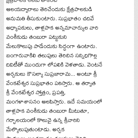
ఆలయద్వారాలు తెరిచేందుకు క్షేత్రపాలకుడి
అనుమతి తీసుకుంటారు. సుప్రభాతం చదివే
అధ్యాపకులు, తాళ్లపాక అన్నమాచార్యుల వారి
వంశీకుడు తంబురా పట్టుకుని
మేలుకొలుపు పాడేందుకు సిద్ధంగా ఉంటారు.
బంగారువాకిలి తలుపులు తెరిచిన సన్నిధిగొల్ల
దివిటీతో ముందుగా లోపలికి వెళతాడు. వెంటనే
అర్చకులు కౌసల్యా సుప్రజారామ... అంటూ శ్రీ
వేంకటేశ్వర సుప్రభాతం పఠిస్తారు. ఆ తర్వాత
శ్రీ వేంకటేశ్వర స్తోత్రం, ప్రపత్తి,
మంగళాశాసనం ఆలపిస్తారు. ఇదే సమయంలో
తాళ్లపాక వంశీకుడు తంబురా మీటుతూ,
గర్భాలయంలో కొలువై ఉన్న శ్రీవారిని
మేల్కొలుపుతుంటాడు. అర్చక