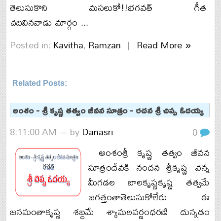
తెలుసుకొని మసలుకో!!భగవత్ గీత
చదివినవాడు మార్గం ...
Posted in:
Kavitha
,
Ramzan
|
Read More »
Related Posts:
Kavitha,Ramzan
అంశం - శ్రీ కృష్ణ తత్వం జీవన సూత్రం - రచన శ్రీ చిప్ప ఓదయ్య
8:11:00 AM
– by
Danasri
0
అంశంశ్రీ కృష్ణ తత్వం జీవన
సూత్రందేవకి నందన శ్రీకృష్ణ వెన్న
మీగడల బాలకృష్ణకృష్ణ తత్వమే
జగత్తంతాతెలుసుకోలేరు ఈ
జనమంతాకృష్ణ శబ్దమే శ్యామలవర్ణంధరణి దున్నడం