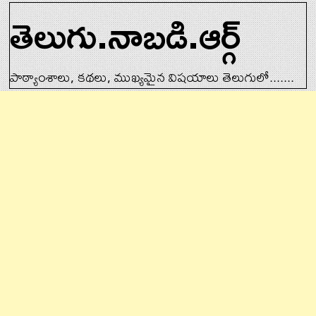
తెలుగు.నాబడి.ఆర్గ్
పాఠ్యాంశాలు, కథలు, ముఖ్యమైన విషయాలు తెలుగులో.......