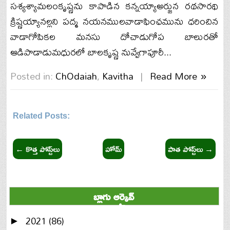
సశ్యశ్యామలంకృష్ణను కాపాడిన కన్నయ్యాఅర్జున రథసారథి
క్రిష్ణయ్యానల్లని పద్మ నయనములవాడాఫింఛమును ధరించిన
వాడాగోపికల మనసు దోచాడుగోప బాలురతో
ఆడిపాడాడుమధురలో బాలకృష్ణ నువ్వేగాపూరీ...
Posted in:
ChOdaiah
,
Kavitha
|
Read More »
Related Posts:
ChOdaiah,Kavitha
← కొత్త పోస్ట్‌లు
హోమ్
పాత పోస్ట్‌లు →
బ్లాగు ఆర్కైవ్
2021
(86)
►