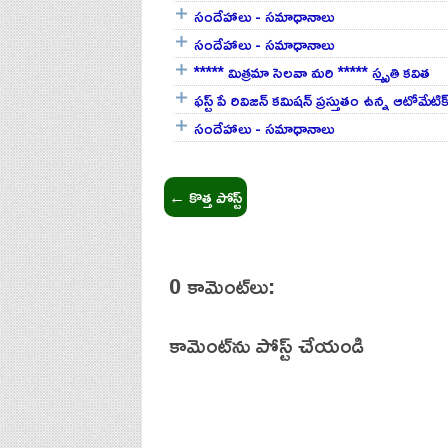
సందేహాలు - సమాధానాలు
సందేహాలు - సమాధానాలు
***** మిత్రమా సెలవా మరి ***** స్మృతి కవిత
ఫస్ట్ పే రివిజన్ కమిషన్ ప్రస్తుతం ఉన్న ఆటోమేట
సందేహాలు - సమాధానాలు
← కొత్త పోస్ట్
0 కామెంట్‌లు:
కామెంట్‌ను పోస్ట్ చేయండి