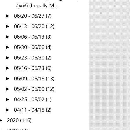
వుంటే (Legally M...
06/20 - 06/27
(7)
►
06/13 - 06/20
(12)
►
06/06 - 06/13
(3)
►
05/30 - 06/06
(4)
►
05/23 - 05/30
(2)
►
05/16 - 05/23
(6)
►
05/09 - 05/16
(13)
►
05/02 - 05/09
(12)
►
04/25 - 05/02
(1)
►
04/11 - 04/18
(2)
►
2020
(116)
►