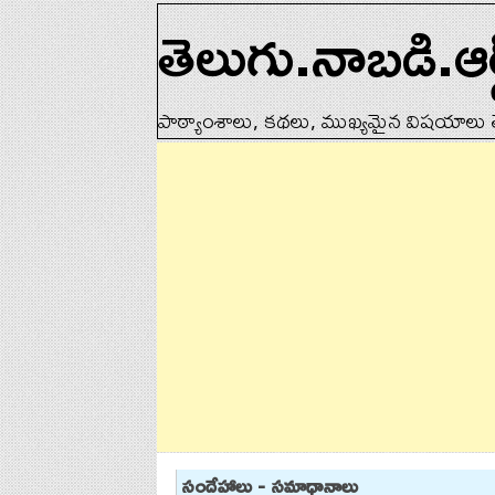
తెలుగు.నాబడి.ఆర్
పాఠ్యాంశాలు, కథలు, ముఖ్యమైన విషయాలు తె
సందేహాలు - సమాధానాలు