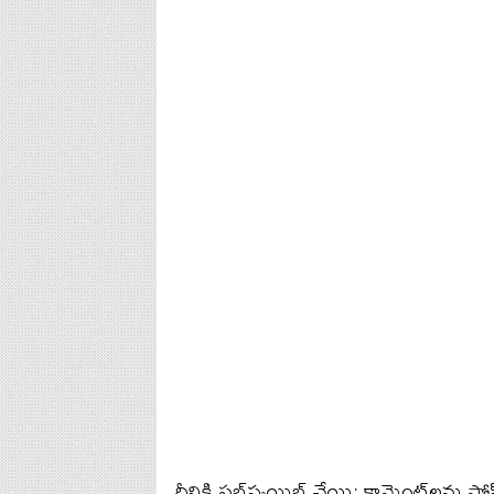
దీనికి సబ్‌స్క్రయిబ్ చేయి:
కామెంట్‌లను పోస