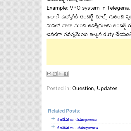
Example: VRO system In Telegena. Sy
అలాగే ఉద్యోగికి కండక్ట్ రూల్స్ గురిం
మనలో చాలా మంది ఉద్యోగులకు కండక్ట్ రూల
చివరగా గవర్నమెంట్ ఇచ్చిన duty చేయడ
Posted in:
Question
,
Updates
Related Posts:
Question,
Updates
సందేహాలు -సమాధానాలు
సందేహాలు - సమాధానాలు