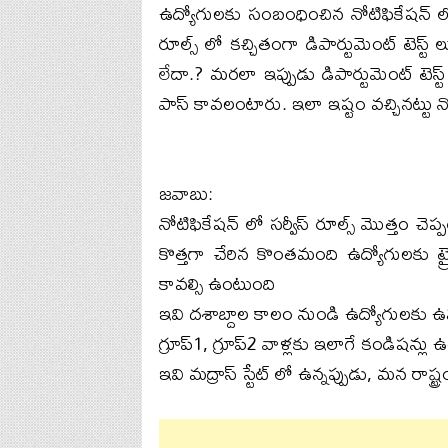
ఉద్యోగులకు సంబంధించిన నోటిఫికేషన్ లో ఎ
రూల్స్ లో కచ్చితంగా డిపార్టుమెంట్ టెస్ట
లేదా.? మరలా ఇప్పుడు డిపార్టుమెంట్ టెస్ట్
పాస్ కావలంటారు. ఇలా ఇష్టం వచ్చినట్టు న
జవాబు:
నోటిఫికేషన్ లో సర్వీస్ రూల్స్ మొత్తం చెప
కొత్తగా చేరిన కొంతమంది ఉద్యోగులకు ట్రైన
కావల్సి ఉంటుంది
ఇవి దశాబ్దాల కాలం నుండి ఉద్యోగులకు ఉ
గ్రూప్1, గ్రూప్2 వాళ్లకు ఇలాగే కండిషన్లు
ఇవి మద్రాస్ స్టేట్ లో ఉన్నప్పుడు, మన రాష్