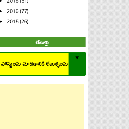
2018
(51)
►
2016
(77)
►
2015
(26)
►
లేబుళ్లు